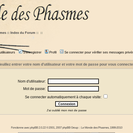
mes :: Index du Forum
::
::
tilisateurs
S'enregistrer
Profil
Se connecter pour vérifier ses messages privé
euillez entrer votre nom d'utilisateur et votre mot de passe pour vous connecte
Nom d'utilisateur:
Mot de passe:
Se connecter automatiquement à chaque visite:
J'ai oublié mon mot de passe
Fonctionne avec
phpBB
2.0.22 © 2001, 2007 phpBB Group : :
Le Monde des Phasmes
, 1999-2010