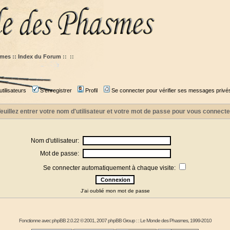
mes :: Index du Forum
::
::
tilisateurs
S'enregistrer
Profil
Se connecter pour vérifier ses messages privé
euillez entrer votre nom d'utilisateur et votre mot de passe pour vous connecte
Nom d'utilisateur:
Mot de passe:
Se connecter automatiquement à chaque visite:
J'ai oublié mon mot de passe
Fonctionne avec
phpBB
2.0.22 © 2001, 2007 phpBB Group : :
Le Monde des Phasmes
, 1999-2010