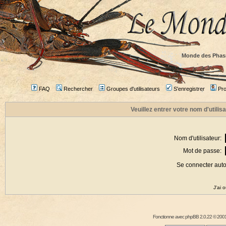
Monde des Phas
FAQ
Rechercher
Groupes d'utilisateurs
S'enregistrer
Prof
Veuillez entrer votre nom d'utili
Nom d'utilisateur:
Mot de passe:
Se connecter aut
J'ai 
Fonctionne avec
phpBB
2.0.22 © 2001