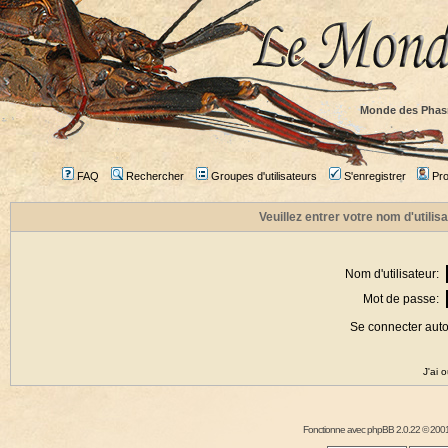
Monde des Phas
FAQ
Rechercher
Groupes d'utilisateurs
S'enregistrer
Prof
Veuillez entrer votre nom d'utili
Nom d'utilisateur:
Mot de passe:
Se connecter aut
J'ai 
Fonctionne avec
phpBB
2.0.22 © 2001