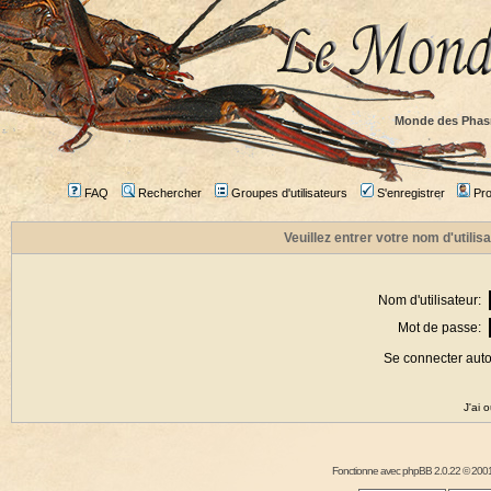
Monde des Phas
FAQ
Rechercher
Groupes d'utilisateurs
S'enregistrer
Prof
Veuillez entrer votre nom d'utili
Nom d'utilisateur:
Mot de passe:
Se connecter aut
J'ai 
Fonctionne avec
phpBB
2.0.22 © 2001