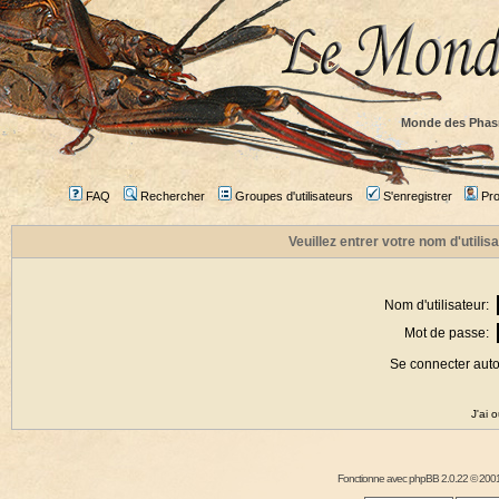
Monde des Phas
FAQ
Rechercher
Groupes d'utilisateurs
S'enregistrer
Prof
Veuillez entrer votre nom d'utili
Nom d'utilisateur:
Mot de passe:
Se connecter aut
J'ai 
Fonctionne avec
phpBB
2.0.22 © 2001