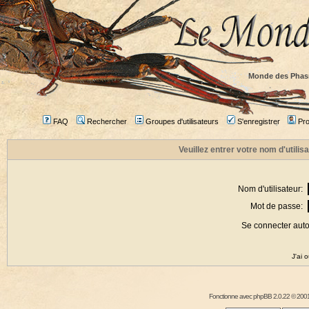
Monde des Phas
FAQ
Rechercher
Groupes d'utilisateurs
S'enregistrer
Prof
Veuillez entrer votre nom d'utili
Nom d'utilisateur:
Mot de passe:
Se connecter aut
J'ai 
Fonctionne avec
phpBB
2.0.22 © 2001