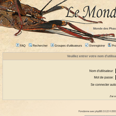
Monde des Phas
FAQ
Rechercher
Groupes d'utilisateurs
S'enregistrer
Prof
Veuillez entrer votre nom d'utili
Nom d'utilisateur:
Mot de passe:
Se connecter aut
J'ai 
Fonctionne avec
phpBB
2.0.22 © 2001