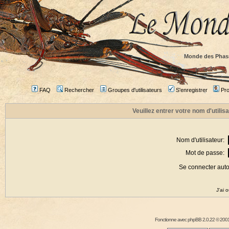
Monde des Phas
FAQ
Rechercher
Groupes d'utilisateurs
S'enregistrer
Prof
Veuillez entrer votre nom d'utili
Nom d'utilisateur:
Mot de passe:
Se connecter aut
J'ai 
Fonctionne avec
phpBB
2.0.22 © 2001