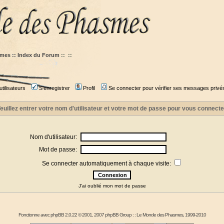
mes :: Index du Forum
::
::
tilisateurs
S'enregistrer
Profil
Se connecter pour vérifier ses messages privé
euillez entrer votre nom d'utilisateur et votre mot de passe pour vous connecte
Nom d'utilisateur:
Mot de passe:
Se connecter automatiquement à chaque visite:
J'ai oublié mon mot de passe
Fonctionne avec
phpBB
2.0.22 © 2001, 2007 phpBB Group : :
Le Monde des Phasmes
, 1999-2010