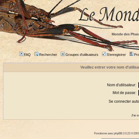
Monde des Phas
FAQ
Rechercher
Groupes d'utilisateurs
S'enregistrer
Prof
Veuillez entrer votre nom d'utili
Nom d'utilisateur:
Mot de passe:
Se connecter aut
J'ai 
Fonctionne avec
phpBB
2.0.22 © 2001