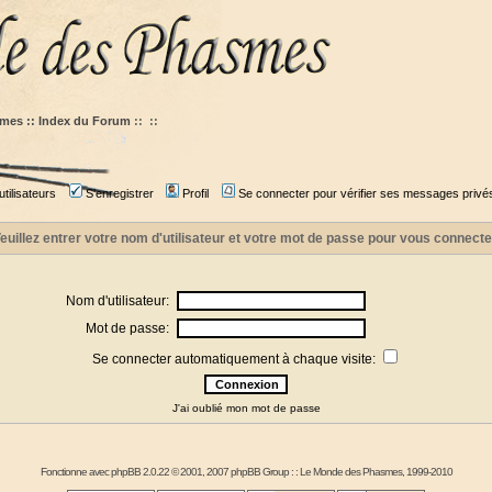
mes :: Index du Forum
::
::
tilisateurs
S'enregistrer
Profil
Se connecter pour vérifier ses messages privé
euillez entrer votre nom d'utilisateur et votre mot de passe pour vous connecte
Nom d'utilisateur:
Mot de passe:
Se connecter automatiquement à chaque visite:
J'ai oublié mon mot de passe
Fonctionne avec
phpBB
2.0.22 © 2001, 2007 phpBB Group : :
Le Monde des Phasmes
, 1999-2010