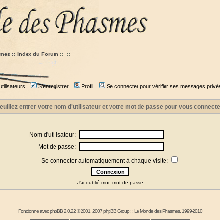
mes :: Index du Forum
::
::
tilisateurs
S'enregistrer
Profil
Se connecter pour vérifier ses messages privé
euillez entrer votre nom d'utilisateur et votre mot de passe pour vous connecte
Nom d'utilisateur:
Mot de passe:
Se connecter automatiquement à chaque visite:
J'ai oublié mon mot de passe
Fonctionne avec
phpBB
2.0.22 © 2001, 2007 phpBB Group : :
Le Monde des Phasmes
, 1999-2010