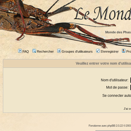
Monde des Phas
FAQ
Rechercher
Groupes d'utilisateurs
S'enregistrer
Prof
Veuillez entrer votre nom d'utili
Nom d'utilisateur:
Mot de passe:
Se connecter aut
J'ai 
Fonctionne avec
phpBB
2.0.22 © 2001