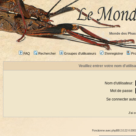
Monde des Phas
FAQ
Rechercher
Groupes d'utilisateurs
S'enregistrer
Prof
Veuillez entrer votre nom d'utili
Nom d'utilisateur:
Mot de passe:
Se connecter aut
J'ai 
Fonctionne avec
phpBB
2.0.22 © 2001