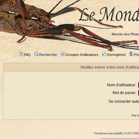
Monde des Phas
FAQ
Rechercher
Groupes d'utilisateurs
S'enregistrer
Prof
Veuillez entrer votre nom d'utili
Nom d'utilisateur:
Mot de passe:
Se connecter aut
J'ai 
Fonctionne avec
phpBB
2.0.22 © 2001