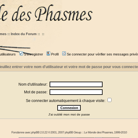
mes :: Index du Forum
::
::
tilisateurs
S'enregistrer
Profil
Se connecter pour vérifier ses messages privé
euillez entrer votre nom d'utilisateur et votre mot de passe pour vous connecte
Nom d'utilisateur:
Mot de passe:
Se connecter automatiquement à chaque visite:
J'ai oublié mon mot de passe
Fonctionne avec
phpBB
2.0.22 © 2001, 2007 phpBB Group : :
Le Monde des Phasmes
, 1999-2010