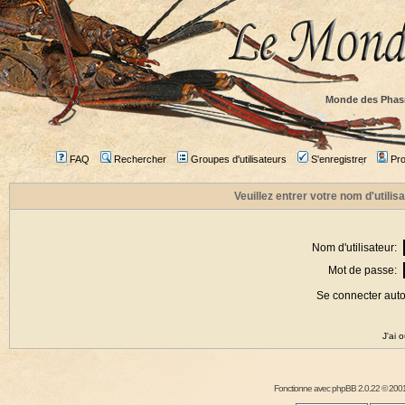
Monde des Phas
FAQ
Rechercher
Groupes d'utilisateurs
S'enregistrer
Prof
Veuillez entrer votre nom d'utili
Nom d'utilisateur:
Mot de passe:
Se connecter aut
J'ai 
Fonctionne avec
phpBB
2.0.22 © 2001