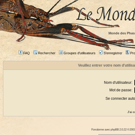
Monde des Phas
FAQ
Rechercher
Groupes d'utilisateurs
S'enregistrer
Prof
Veuillez entrer votre nom d'utili
Nom d'utilisateur:
Mot de passe:
Se connecter aut
J'ai 
Fonctionne avec
phpBB
2.0.22 © 2001