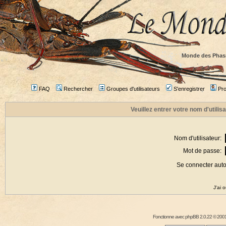
Monde des Phas
FAQ
Rechercher
Groupes d'utilisateurs
S'enregistrer
Prof
Veuillez entrer votre nom d'utili
Nom d'utilisateur:
Mot de passe:
Se connecter aut
J'ai 
Fonctionne avec
phpBB
2.0.22 © 2001