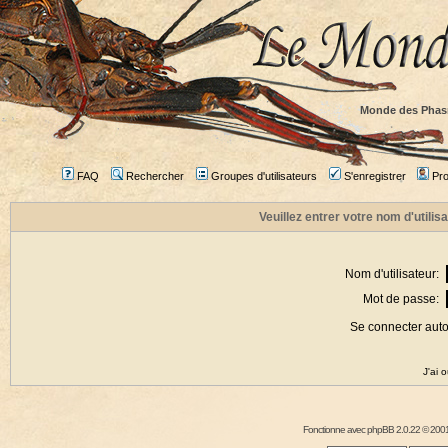
Monde des Phas
FAQ
Rechercher
Groupes d'utilisateurs
S'enregistrer
Prof
Veuillez entrer votre nom d'utili
Nom d'utilisateur:
Mot de passe:
Se connecter aut
J'ai 
Fonctionne avec
phpBB
2.0.22 © 2001