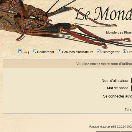
Monde des Phas
FAQ
Rechercher
Groupes d'utilisateurs
S'enregistrer
Prof
Veuillez entrer votre nom d'utili
Nom d'utilisateur:
Mot de passe:
Se connecter aut
J'ai 
Fonctionne avec
phpBB
2.0.22 © 2001