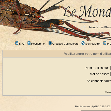
Monde des Phas
FAQ
Rechercher
Groupes d'utilisateurs
S'enregistrer
Prof
Veuillez entrer votre nom d'utili
Nom d'utilisateur:
Mot de passe:
Se connecter aut
J'ai 
Fonctionne avec
phpBB
2.0.22 © 2001