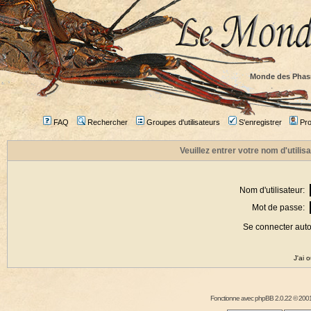
Monde des Phas
FAQ
Rechercher
Groupes d'utilisateurs
S'enregistrer
Prof
Veuillez entrer votre nom d'utili
Nom d'utilisateur:
Mot de passe:
Se connecter aut
J'ai 
Fonctionne avec
phpBB
2.0.22 © 2001