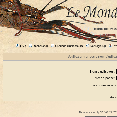
Monde des Phas
FAQ
Rechercher
Groupes d'utilisateurs
S'enregistrer
Prof
Veuillez entrer votre nom d'utili
Nom d'utilisateur:
Mot de passe:
Se connecter aut
J'ai 
Fonctionne avec
phpBB
2.0.22 © 2001