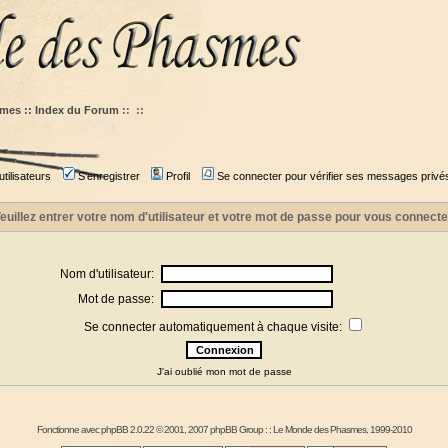
mes :: Index du Forum
::
::
tilisateurs
S'enregistrer
Profil
Se connecter pour vérifier ses messages privé
euillez entrer votre nom d'utilisateur et votre mot de passe pour vous connecte
Nom d'utilisateur:
Mot de passe:
Se connecter automatiquement à chaque visite:
J'ai oublié mon mot de passe
Fonctionne avec
phpBB
2.0.22 © 2001, 2007 phpBB Group : :
Le Monde des Phasmes
, 1999-2010