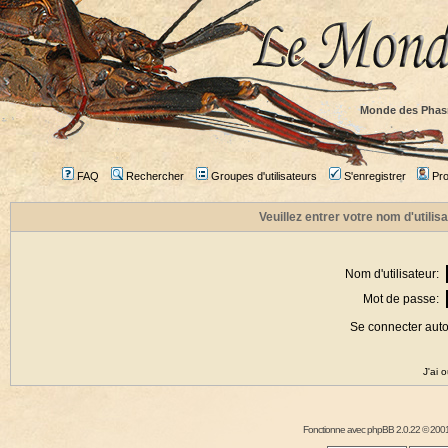
Monde des Phas
FAQ
Rechercher
Groupes d'utilisateurs
S'enregistrer
Prof
Veuillez entrer votre nom d'utili
Nom d'utilisateur:
Mot de passe:
Se connecter aut
J'ai 
Fonctionne avec
phpBB
2.0.22 © 2001