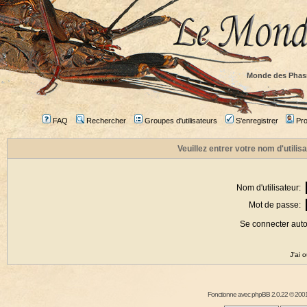
Monde des Phas
FAQ
Rechercher
Groupes d'utilisateurs
S'enregistrer
Prof
Veuillez entrer votre nom d'utili
Nom d'utilisateur:
Mot de passe:
Se connecter aut
J'ai 
Fonctionne avec
phpBB
2.0.22 © 2001