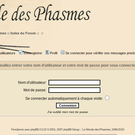
mes :: Index du Forum
::
::
tilisateurs
S'enregistrer
Profil
Se connecter pour vérifier ses messages privé
euillez entrer votre nom d'utilisateur et votre mot de passe pour vous connecte
Nom d'utilisateur:
Mot de passe:
Se connecter automatiquement à chaque visite:
J'ai oublié mon mot de passe
Fonctionne avec
phpBB
2.0.22 © 2001, 2007 phpBB Group : :
Le Monde des Phasmes
, 1999-2010