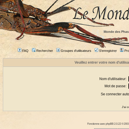
Monde des Phas
FAQ
Rechercher
Groupes d'utilisateurs
S'enregistrer
Prof
Veuillez entrer votre nom d'utili
Nom d'utilisateur:
Mot de passe:
Se connecter aut
J'ai 
Fonctionne avec
phpBB
2.0.22 © 2001