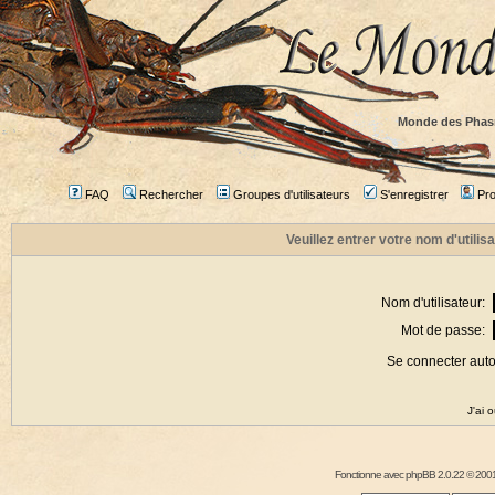
Monde des Phas
FAQ
Rechercher
Groupes d'utilisateurs
S'enregistrer
Prof
Veuillez entrer votre nom d'utili
Nom d'utilisateur:
Mot de passe:
Se connecter aut
J'ai 
Fonctionne avec
phpBB
2.0.22 © 2001