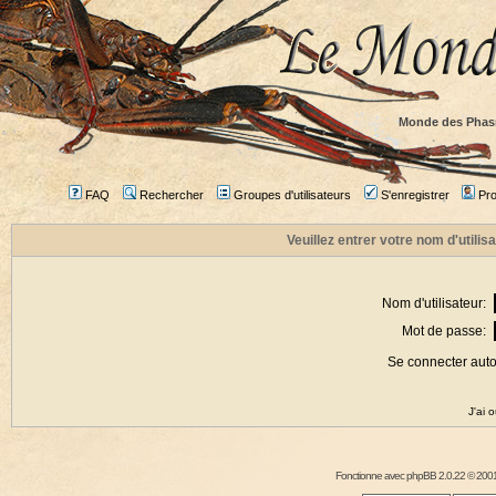
Monde des Phas
FAQ
Rechercher
Groupes d'utilisateurs
S'enregistrer
Prof
Veuillez entrer votre nom d'utili
Nom d'utilisateur:
Mot de passe:
Se connecter aut
J'ai 
Fonctionne avec
phpBB
2.0.22 © 2001