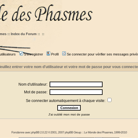
mes :: Index du Forum
::
::
tilisateurs
S'enregistrer
Profil
Se connecter pour vérifier ses messages privé
euillez entrer votre nom d'utilisateur et votre mot de passe pour vous connecte
Nom d'utilisateur:
Mot de passe:
Se connecter automatiquement à chaque visite:
J'ai oublié mon mot de passe
Fonctionne avec
phpBB
2.0.22 © 2001, 2007 phpBB Group : :
Le Monde des Phasmes
, 1999-2010