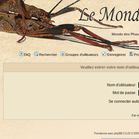
Monde des Phas
FAQ
Rechercher
Groupes d'utilisateurs
S'enregistrer
Prof
Veuillez entrer votre nom d'utili
Nom d'utilisateur:
Mot de passe:
Se connecter aut
J'ai 
Fonctionne avec
phpBB
2.0.22 © 2001