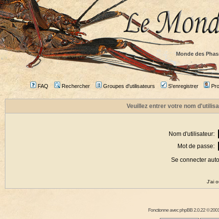
Monde des Phas
FAQ
Rechercher
Groupes d'utilisateurs
S'enregistrer
Prof
Veuillez entrer votre nom d'utili
Nom d'utilisateur:
Mot de passe:
Se connecter aut
J'ai 
Fonctionne avec
phpBB
2.0.22 © 2001