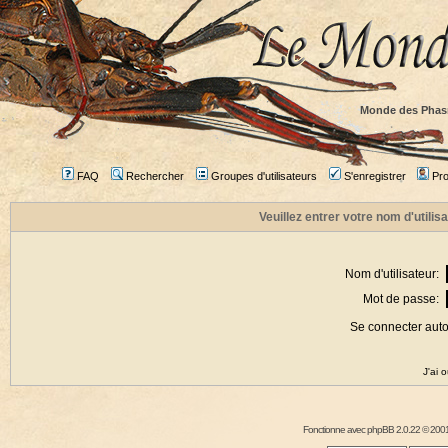
Monde des Phas
FAQ
Rechercher
Groupes d'utilisateurs
S'enregistrer
Prof
Veuillez entrer votre nom d'utili
Nom d'utilisateur:
Mot de passe:
Se connecter aut
J'ai 
Fonctionne avec
phpBB
2.0.22 © 2001