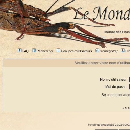
Monde des Phas
FAQ
Rechercher
Groupes d'utilisateurs
S'enregistrer
Prof
Veuillez entrer votre nom d'utili
Nom d'utilisateur:
Mot de passe:
Se connecter aut
J'ai 
Fonctionne avec
phpBB
2.0.22 © 2001