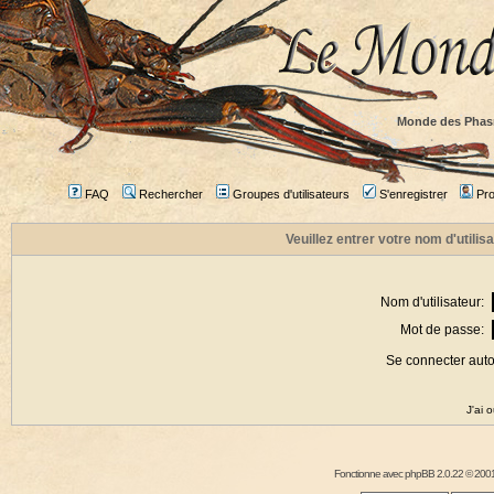
Monde des Phas
FAQ
Rechercher
Groupes d'utilisateurs
S'enregistrer
Prof
Veuillez entrer votre nom d'utili
Nom d'utilisateur:
Mot de passe:
Se connecter aut
J'ai 
Fonctionne avec
phpBB
2.0.22 © 2001