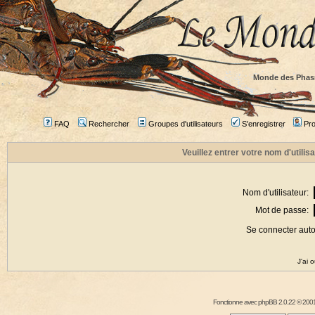
Monde des Phas
FAQ
Rechercher
Groupes d'utilisateurs
S'enregistrer
Prof
Veuillez entrer votre nom d'utili
Nom d'utilisateur:
Mot de passe:
Se connecter aut
J'ai 
Fonctionne avec
phpBB
2.0.22 © 2001