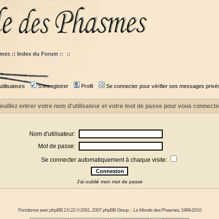
mes :: Index du Forum
::
::
tilisateurs
S'enregistrer
Profil
Se connecter pour vérifier ses messages privé
euillez entrer votre nom d'utilisateur et votre mot de passe pour vous connecte
Nom d'utilisateur:
Mot de passe:
Se connecter automatiquement à chaque visite:
J'ai oublié mon mot de passe
Fonctionne avec
phpBB
2.0.22 © 2001, 2007 phpBB Group : :
Le Monde des Phasmes
, 1999-2010