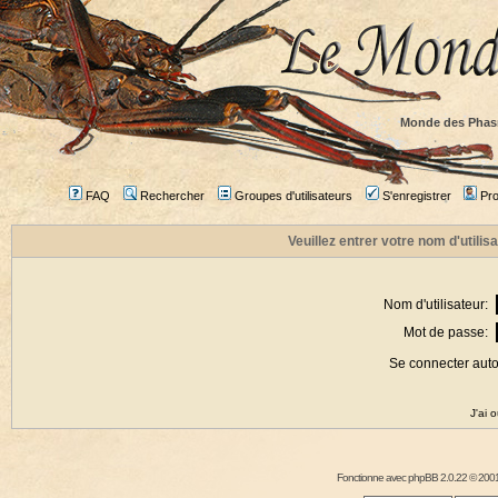
Monde des Phas
FAQ
Rechercher
Groupes d'utilisateurs
S'enregistrer
Prof
Veuillez entrer votre nom d'utili
Nom d'utilisateur:
Mot de passe:
Se connecter aut
J'ai 
Fonctionne avec
phpBB
2.0.22 © 2001