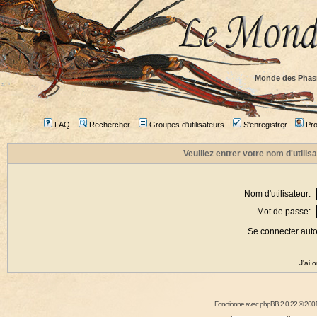
Monde des Phas
FAQ
Rechercher
Groupes d'utilisateurs
S'enregistrer
Prof
Veuillez entrer votre nom d'utili
Nom d'utilisateur:
Mot de passe:
Se connecter aut
J'ai 
Fonctionne avec
phpBB
2.0.22 © 2001