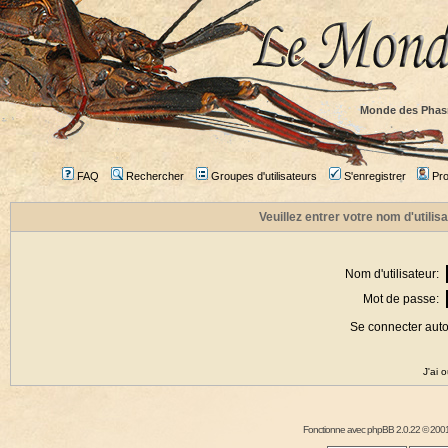
Monde des Phas
FAQ
Rechercher
Groupes d'utilisateurs
S'enregistrer
Prof
Veuillez entrer votre nom d'utili
Nom d'utilisateur:
Mot de passe:
Se connecter aut
J'ai 
Fonctionne avec
phpBB
2.0.22 © 2001