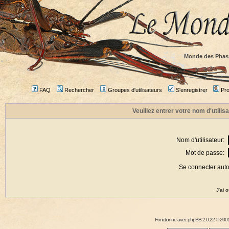
Monde des Phas
FAQ
Rechercher
Groupes d'utilisateurs
S'enregistrer
Prof
Veuillez entrer votre nom d'utili
Nom d'utilisateur:
Mot de passe:
Se connecter aut
J'ai 
Fonctionne avec
phpBB
2.0.22 © 2001