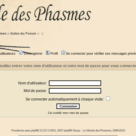
mes :: Index du Forum
::
::
tilisateurs
S'enregistrer
Profil
Se connecter pour vérifier ses messages privé
euillez entrer votre nom d'utilisateur et votre mot de passe pour vous connecte
Nom d'utilisateur:
Mot de passe:
Se connecter automatiquement à chaque visite:
J'ai oublié mon mot de passe
Fonctionne avec
phpBB
2.0.22 © 2001, 2007 phpBB Group : :
Le Monde des Phasmes
, 1999-2010