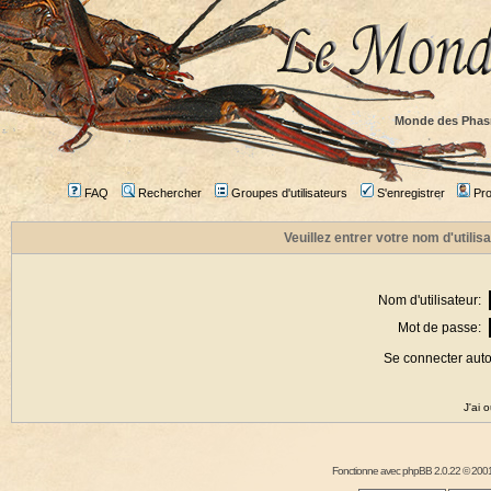
Monde des Phas
FAQ
Rechercher
Groupes d'utilisateurs
S'enregistrer
Prof
Veuillez entrer votre nom d'utili
Nom d'utilisateur:
Mot de passe:
Se connecter aut
J'ai 
Fonctionne avec
phpBB
2.0.22 © 2001