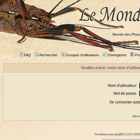
Monde des Phas
FAQ
Rechercher
Groupes d'utilisateurs
S'enregistrer
Prof
Veuillez entrer votre nom d'utili
Nom d'utilisateur:
Mot de passe:
Se connecter aut
J'ai 
Fonctionne avec
phpBB
2.0.22 © 2001