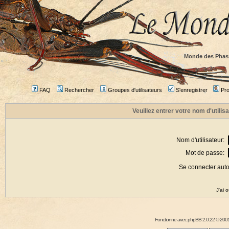
Monde des Phas
FAQ
Rechercher
Groupes d'utilisateurs
S'enregistrer
Prof
Veuillez entrer votre nom d'utili
Nom d'utilisateur:
Mot de passe:
Se connecter aut
J'ai 
Fonctionne avec
phpBB
2.0.22 © 2001