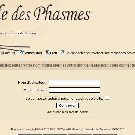
mes :: Index du Forum
::
::
tilisateurs
S'enregistrer
Profil
Se connecter pour vérifier ses messages privé
euillez entrer votre nom d'utilisateur et votre mot de passe pour vous connecte
Nom d'utilisateur:
Mot de passe:
Se connecter automatiquement à chaque visite:
J'ai oublié mon mot de passe
Fonctionne avec
phpBB
2.0.22 © 2001, 2007 phpBB Group : :
Le Monde des Phasmes
, 1999-2010