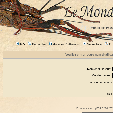
Monde des Phas
FAQ
Rechercher
Groupes d'utilisateurs
S'enregistrer
Prof
Veuillez entrer votre nom d'utili
Nom d'utilisateur:
Mot de passe:
Se connecter aut
J'ai 
Fonctionne avec
phpBB
2.0.22 © 2001